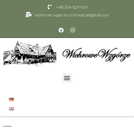
+48 504 629 619
wichrowe.wzgorze.rezerwacja@gmail.com