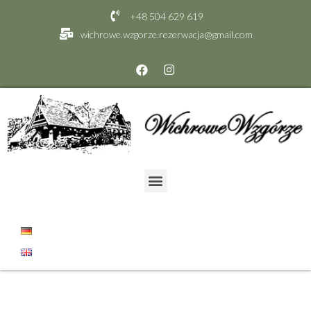
+48 504 629 619
wichrowe.wzgorze.rezerwacja@gmail.com